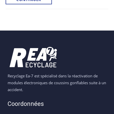
de
Formulaire
de
réactivation
de
modules
de
coussins
gonflables
Recyclage Ea-7 est spécialisé dans la réactivation de
modules électroniques de coussins gonflables suite à un
accident.
Coordonnées